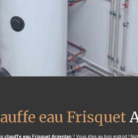
auffe eau Frisquet
A
is chauffe eau Frisquet
Argentan
? Vous êtes au bon endroit ! Not