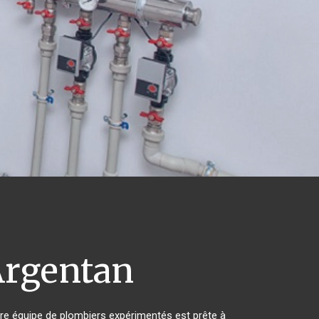
rgentan
re équipe de plombiers expérimentés est prête à