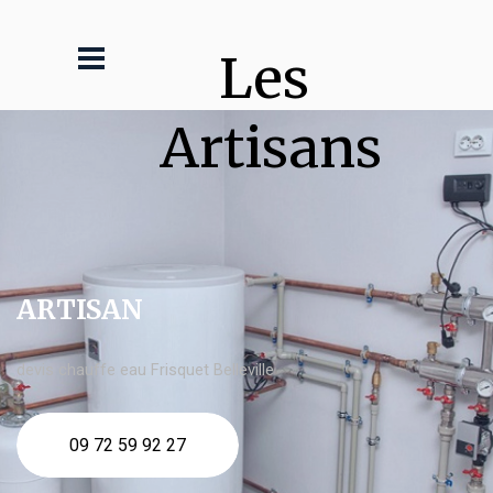
Les 
Artisans
ARTISAN
devis chauffe eau Frisquet Belleville
09 72 59 92 27