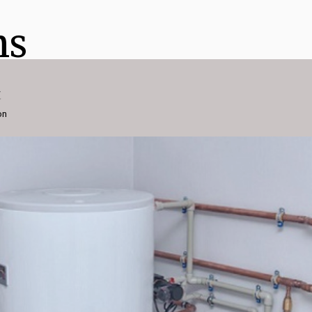
ns
t
on