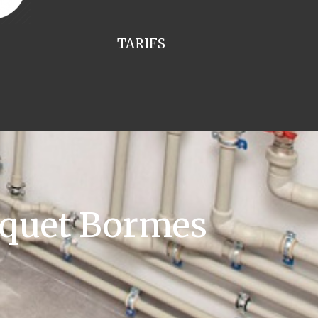
TARIFS
squet Bormes