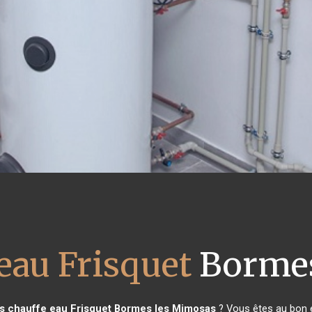
eau Frisquet
Bormes
s chauffe eau Frisquet
Bormes les Mimosas
? Vous êtes au bon e