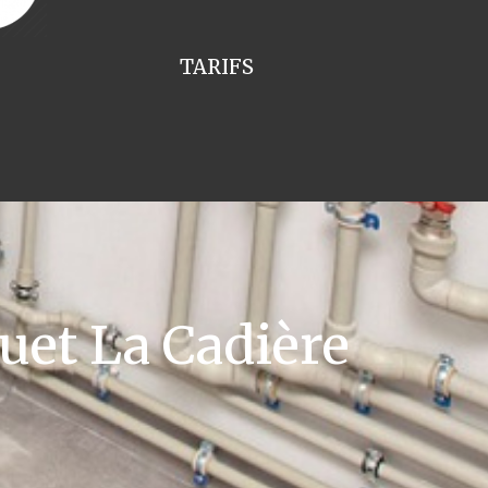
TARIFS
uet La Cadière