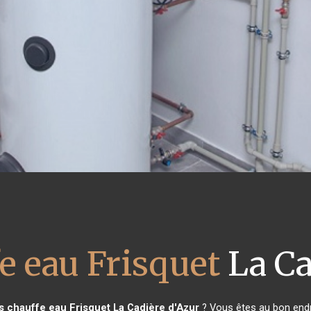
e eau Frisquet
La Ca
s chauffe eau Frisquet
La Cadière d'Azur
? Vous êtes au bon endr