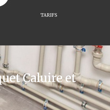
TARIFS
uet Caluire et