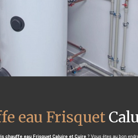
fe eau Frisquet
Calu
is chauffe eau Frisquet
Caluire et Cuire
? Vous êtes au bon endro