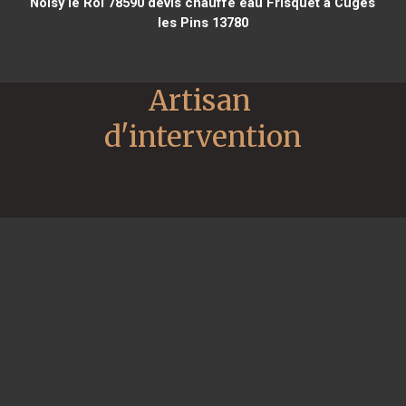
Noisy le Roi 78590
devis chauffe eau Frisquet à Cuges
les Pins 13780
Artisan 
d'intervention