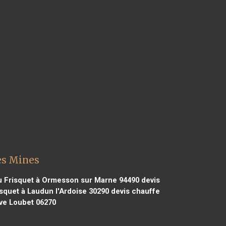
es Mines
u Frisquet à Ormesson sur Marne 94490
devis
squet à Laudun l'Ardoise 30290
devis chauffe
uve Loubet 06270