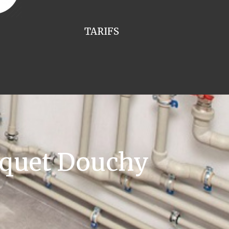
TARIFS
squet Douchy