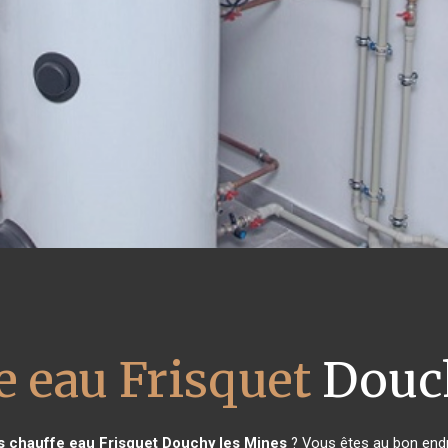
e eau Frisquet
Douch
s chauffe eau Frisquet
Douchy les Mines
? Vous êtes au bon endr