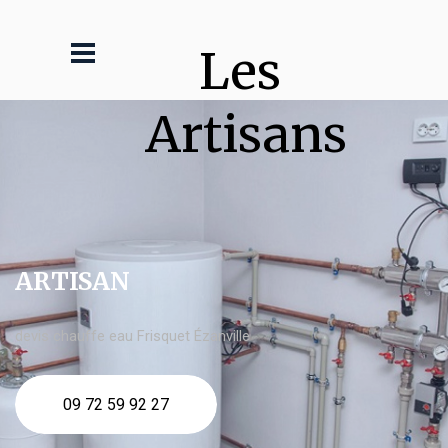
Les 
Artisans
ARTISAN
devis chauffe eau Frisquet Ézanville
09 72 59 92 27