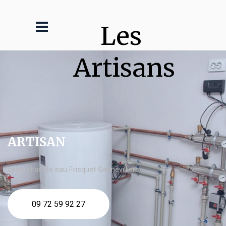
Les 
Artisans
ARTISAN
devis chauffe eau Frisquet Gennevilliers
09 72 59 92 27