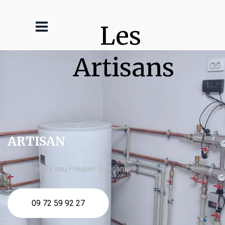
Les 
Artisans
ARTISAN
devis chauffe eau Frisquet Guingamp
09 72 59 92 27