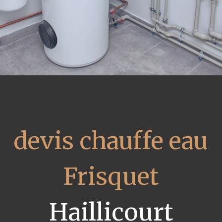
devis chauffe eau
Frisquet
Haillicourt