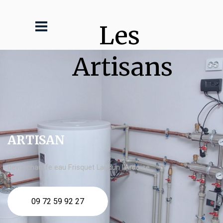
Les 
Artisans
ARTISAN
devis chauffe eau Frisquet Laudun l'Ardoise
09 72 59 92 27