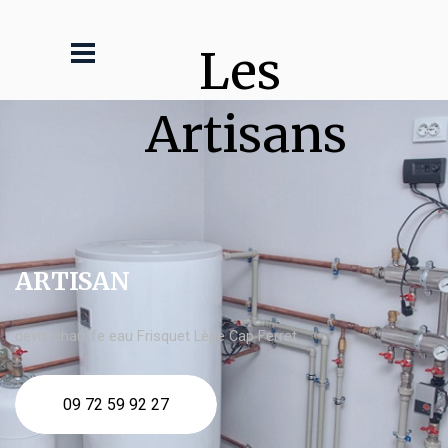
Les 
Artisans
ARTISAN
devis chauffe eau Frisquet Lège Cap Ferret
09 72 59 92 27