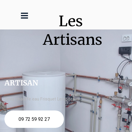
Les 
Artisans
ARTISAN
devis chauffe eau Frisquet Lempdes
09 72 59 92 27