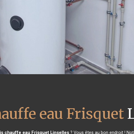
hauffe eau Frisquet
L
is chauffe eau Frisquet
Linselles
? Vous êtes au bon endroit ! Not