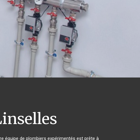
inselles
re équipe de plombiers expérimentés est prête à