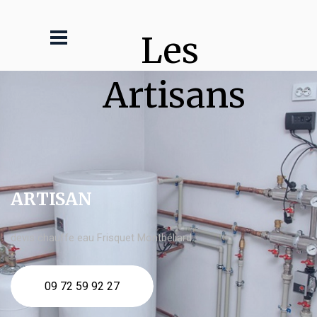
Les 
Artisans
ARTISAN
devis chauffe eau Frisquet Montbéliard
09 72 59 92 27