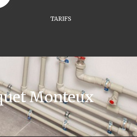
TARIFS
squet Monteux