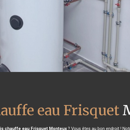
auffe eau Frisquet
M
is chauffe eau Frisquet
Monteux
? Vous êtes au bon endroit ! Not