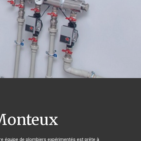
onteux
re équipe de plombiers expérimentés est prête à