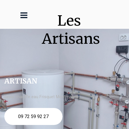
Les 
Artisans
ARTISAN
devis chauffe eau Frisquet Montmagny
09 72 59 92 27