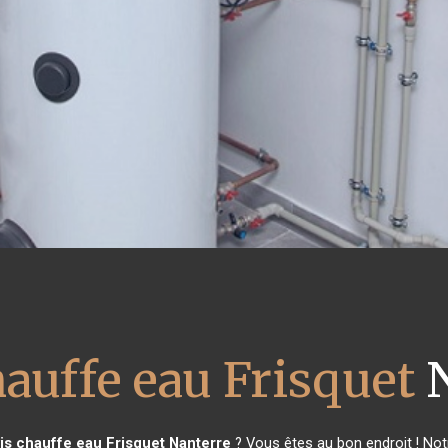
hauffe eau Frisquet
N
is chauffe eau Frisquet
Nanterre
? Vous êtes au bon endroit ! Not