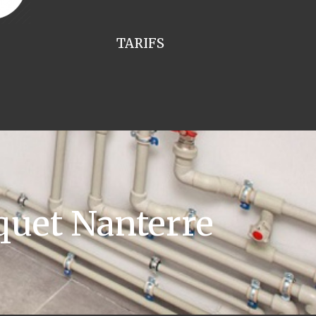
TARIFS
quet Nanterre