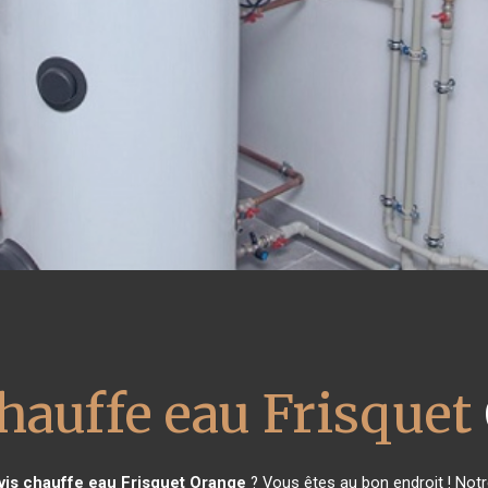
hauffe eau Frisquet
vis chauffe eau Frisquet
Orange
? Vous êtes au bon endroit ! Not