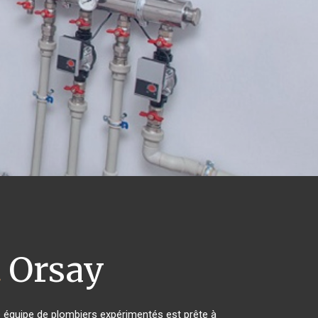
t
Orsay
e équipe de plombiers expérimentés est prête à