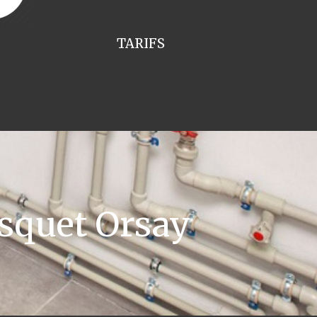
TARIFS
squet Orsay