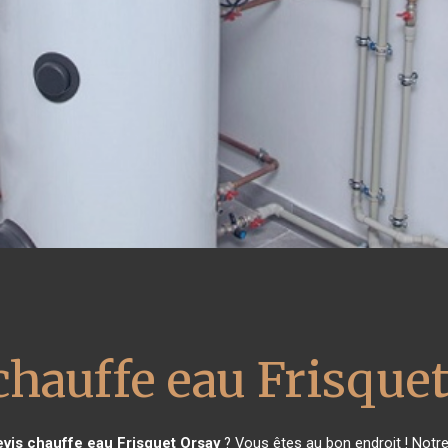
chauffe eau Frisque
evis chauffe eau Frisquet
Orsay
? Vous êtes au bon endroit ! Notr