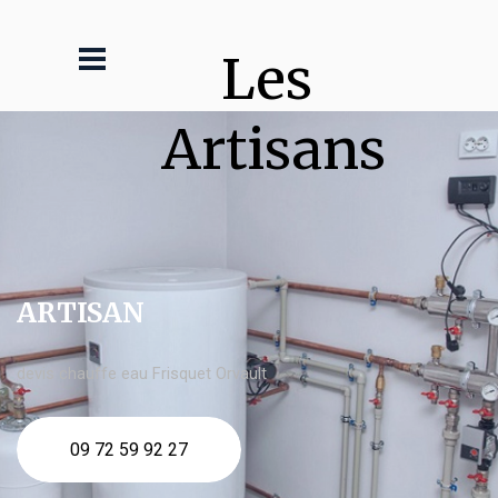
Les 
Artisans
ARTISAN
devis chauffe eau Frisquet Orvault
09 72 59 92 27