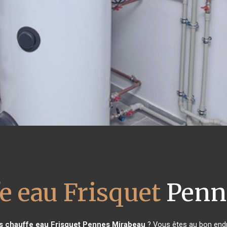
e eau Frisquet
Penn
s chauffe eau Frisquet
Pennes Mirabeau
? Vous êtes au bon endr