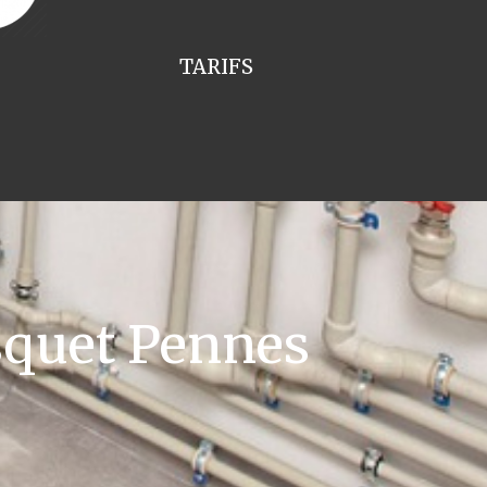
TARIFS
squet Pennes