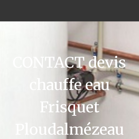
CONTACT devis
chauffe eau
Frisquet
Ploudalmézeau