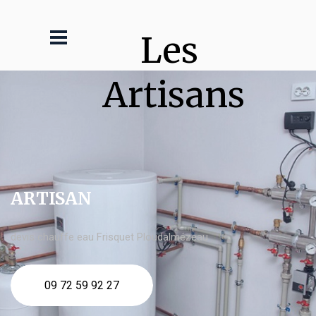
Les 
Artisans
ARTISAN
devis chauffe eau Frisquet Ploudalmézeau
09 72 59 92 27