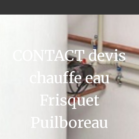
CONTACT devis
chauffe eau
Frisquet
Puilboreau