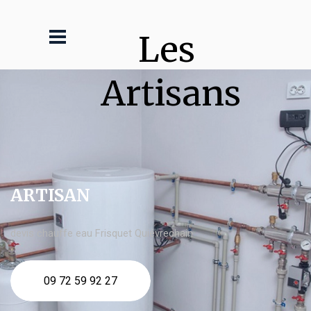
Les 
Artisans
ARTISAN
devis chauffe eau Frisquet Quiévrechain
09 72 59 92 27