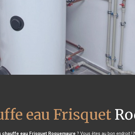
uffe eau Frisquet
Ro
s chauffe eau Frisquet
Roquemaure
? Vous êtes au bon endroit ! 