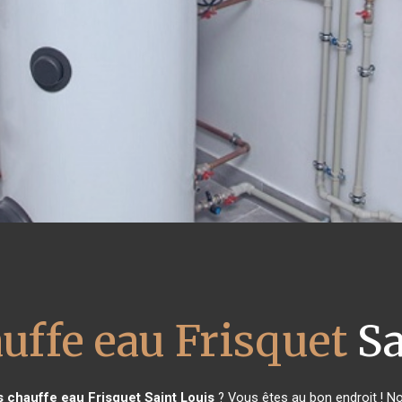
uffe eau Frisquet
Sa
s chauffe eau Frisquet
Saint Louis
? Vous êtes au bon endroit ! No