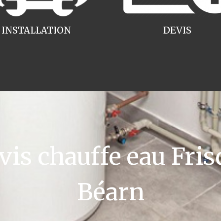
INSTALLATION
DEVIS
s chauffe eau Frisq
Béarn