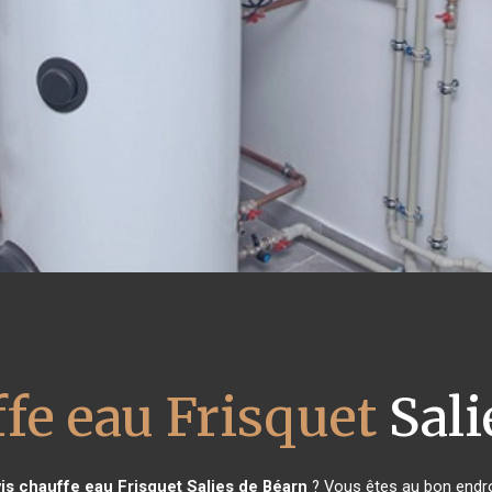
fe eau Frisquet
Sali
is chauffe eau Frisquet
Salies de Béarn
? Vous êtes au bon endro