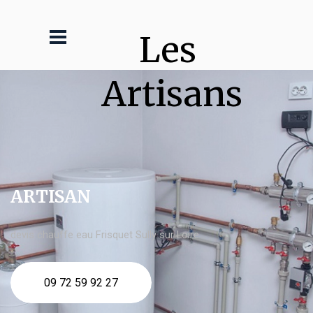
Les 
Artisans
ARTISAN
devis chauffe eau Frisquet Sully sur Loire
09 72 59 92 27