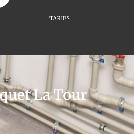
TARIFS
quet La Tour