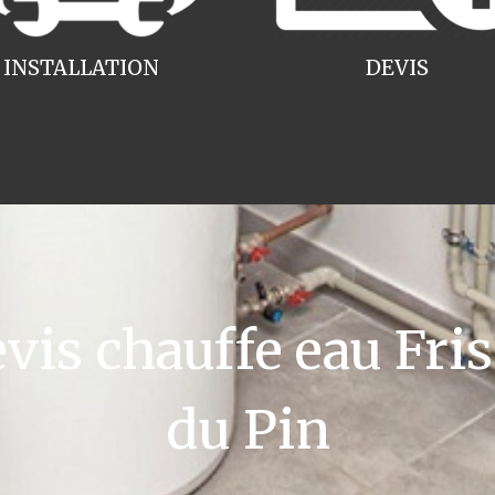
INSTALLATION
DEVIS
is chauffe eau Fris
du Pin