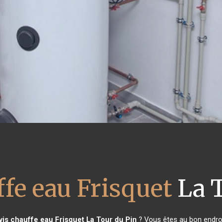
ffe eau Frisquet
La T
vis chauffe eau Frisquet
La Tour du Pin
? Vous êtes au bon endroi